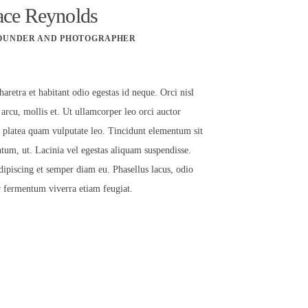
ace Reynolds
OUNDER AND PHOTOGRAPHER
haretra et habitant odio egestas id neque. Orci nisl
 arcu, mollis et. Ut ullamcorper leo orci auctor
t platea quam vulputate leo. Tincidunt elementum sit
tum, ut. Lacinia vel egestas aliquam suspendisse.
dipiscing et semper diam eu. Phasellus lacus, odio
r fermentum viverra etiam feugiat.