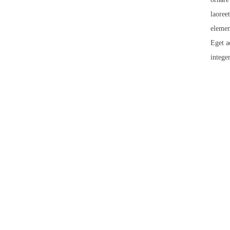
laoree
elemen
Eget a
intege