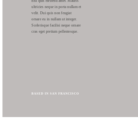
nisi quis eleifend amet. Mauris
ultricies neque in porta nullam et
velit. Dui quis non feugiat
ornare eu in nullam ut integer.
Scelerisque facilisi neque ornare
cras eget pretium pellentesque.
BASED IN SAN FRANCISCO