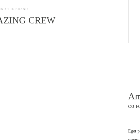
IND THE BRAND
AZING CREW
Am
CO-F
Eget p
ornare