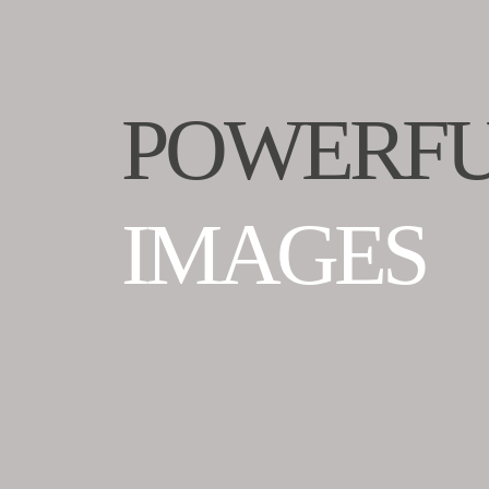
POWERF
IMAGES