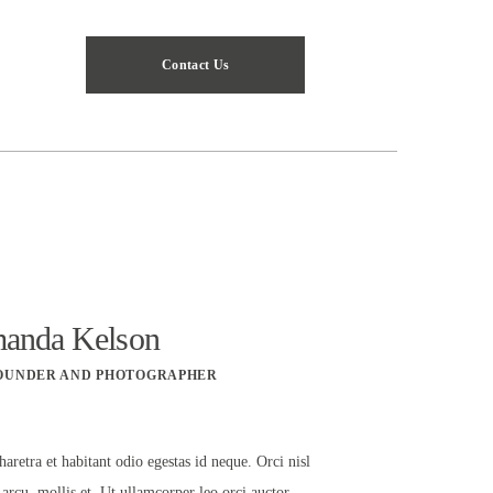
Contact Us
anda Kelson
OUNDER AND PHOTOGRAPHER
haretra et habitant odio egestas id neque. Orci nisl
 arcu, mollis et. Ut ullamcorper leo orci auctor