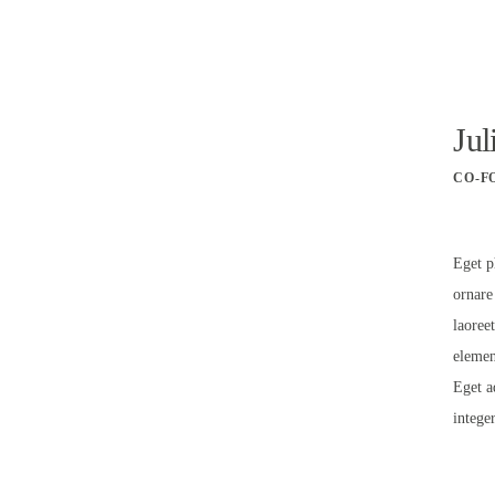
Jul
CO-F
Eget p
ornare
laoree
elemen
Eget a
intege