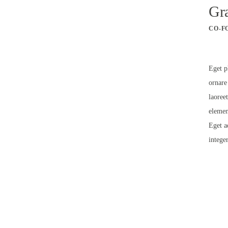
Gr
CO-F
Eget p
ornare
laoree
elemen
Eget a
intege