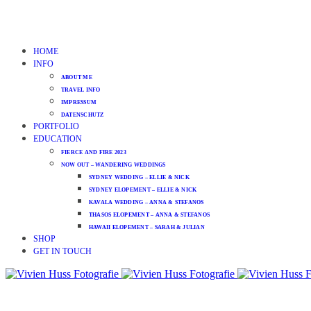
HOME
INFO
ABOUT ME
TRAVEL INFO
IMPRESSUM
DATENSCHUTZ
PORTFOLIO
EDUCATION
FIERCE AND FIRE 2023
NOW OUT – WANDERING WEDDINGS
SYDNEY WEDDING – ELLIE & NICK
SYDNEY ELOPEMENT – ELLIE & NICK
KAVALA WEDDING – ANNA & STEFANOS
THASOS ELOPEMENT – ANNA & STEFANOS
HAWAII ELOPEMENT – SARAH & JULIAN
SHOP
GET IN TOUCH