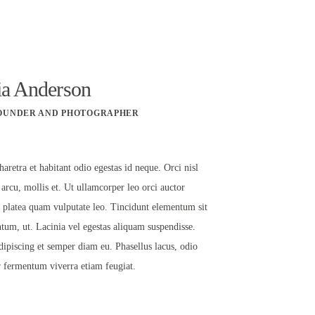
ia Anderson
OUNDER AND PHOTOGRAPHER
haretra et habitant odio egestas id neque. Orci nisl
 arcu, mollis et. Ut ullamcorper leo orci auctor
t platea quam vulputate leo. Tincidunt elementum sit
tum, ut. Lacinia vel egestas aliquam suspendisse.
dipiscing et semper diam eu. Phasellus lacus, odio
r fermentum viverra etiam feugiat.