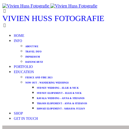
VIVIEN HUSS FOTOGRAFIE
HOME
INFO
ABOUT ME
TRAVEL INFO
IMPRESSUM
DATENSCHUTZ
PORTFOLIO
EDUCATION
FIERCE AND FIRE 2023
NOW OUT – WANDERING WEDDINGS
SYDNEY WEDDING – ELLIE & NICK
SYDNEY ELOPEMENT – ELLIE & NICK
KAVALA WEDDING – ANNA & STEFANOS
THASOS ELOPEMENT – ANNA & STEFANOS
HAWAII ELOPEMENT – SARAH & JULIAN
SHOP
GET IN TOUCH