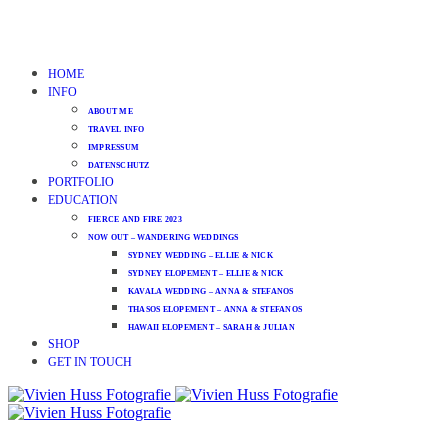
HOME
INFO
ABOUT ME
TRAVEL INFO
IMPRESSUM
DATENSCHUTZ
PORTFOLIO
EDUCATION
FIERCE AND FIRE 2023
NOW OUT – WANDERING WEDDINGS
SYDNEY WEDDING – ELLIE & NICK
SYDNEY ELOPEMENT – ELLIE & NICK
KAVALA WEDDING – ANNA & STEFANOS
THASOS ELOPEMENT – ANNA & STEFANOS
HAWAII ELOPEMENT – SARAH & JULIAN
SHOP
GET IN TOUCH