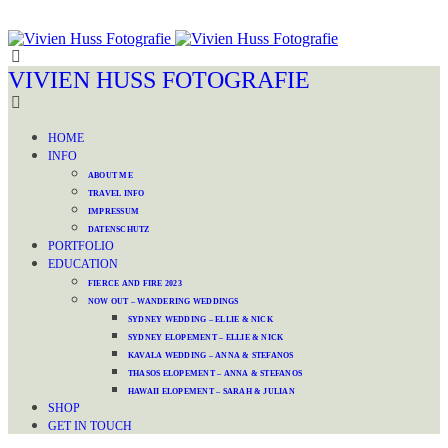
VIVIEN HUSS FOTOGRAFIE
HOME
INFO
ABOUT ME
TRAVEL INFO
IMPRESSUM
DATENSCHUTZ
PORTFOLIO
EDUCATION
FIERCE AND FIRE 2023
NOW OUT – WANDERING WEDDINGS
SYDNEY WEDDING – ELLIE & NICK
SYDNEY ELOPEMENT – ELLIE & NICK
KAVALA WEDDING – ANNA & STEFANOS
THASOS ELOPEMENT – ANNA & STEFANOS
HAWAII ELOPEMENT – SARAH & JULIAN
SHOP
GET IN TOUCH